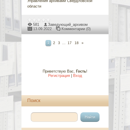
Управления архивами Свердловской
области
581
Заведующий_архивом
13.09.2022
Комментарии (0)
...
1
2
3
17
18
»
Приветствую Вас
,
Гость
!
Регистрация
|
Вход
Поиск