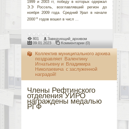
1999 и 2003 гг, победу в которых одержал
Э.Э Россель, возглавлявший регион до
ноября 2009 года. Средний Урал в начале
-х
2000
годов вошел в числ
...
801
Заведующий_архивом
09.01.2023
Комментарии (0)
Коллектив муниципального архива
поздравляет Валентину
Игнатьевну и Владимира
Николаевича с заслуженной
наградой!
Члены Рефтинского
отделения УИРО
награждены медалью
РГФ