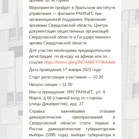
архивисты, историки!
Мероприятие пройдет в Уральском институте
управления — филиале РАНХиГС при
организационной поддержке Управления
архивами Свердловской области, Центра
документации общественных организаций
Свердловской области и Государственного
архива Свердловской области.
Для участия необходима предварительная
регистрация по qr-коду на афише или по
ссылке
https://forms.gle/g3W7ANttFYF9hAdw6
Дата проведения:17 января 2023 года
Старт регистрации участников — 10.30
Начало лекции —11.00
Место проведения: УИУ РАНХиГС, ул. 8
Марта, д.66 (главный вход со стороны
улицы Декабристов), ауд. 27
Справка: важнейшими этапами
демократических преобразований в
Свердловской области стали первые в
России демократические губернаторские
выборы (1995 года); выборы губернатора в