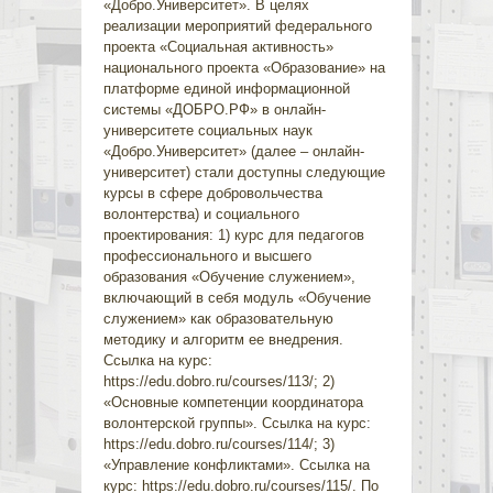
«Добро.Университет». В целях
реализации мероприятий федерального
проекта «Социальная активность»
национального проекта «Образование» на
платформе единой информационной
системы «ДОБРО.РФ» в онлайн-
университете социальных наук
«Добро.Университет» (далее – онлайн-
университет) стали доступны следующие
курсы в сфере добровольчества
волонтерства) и социального
проектирования: 1) курс для педагогов
профессионального и высшего
образования «Обучение служением»,
включающий в себя модуль «Обучение
служением» как образовательную
методику и алгоритм ее внедрения.
Ссылка на курс:
https://edu.dobro.ru/courses/113/; 2)
«Основные компетенции координатора
волонтерской группы». Ссылка на курс:
https://edu.dobro.ru/courses/114/; 3)
«Управление конфликтами». Ссылка на
курс: https://edu.dobro.ru/courses/115/. По