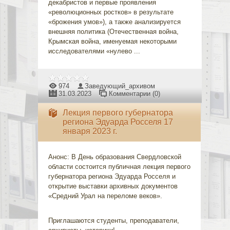
декабристов и первые проявления
«революционных ростков» в результате
«брожения умов»), а также анализируется
внешняя политика (Отечественная война,
Крымская война, именуемая некоторыми
исследователями «нулево
...
974
Заведующий_архивом
31.03.2023
Комментарии (0)
Лекция первого губернатора
региона Эдуарда Росселя 17
января 2023 г.
Анонс: В День образования Свердловской
области состоится публичная лекция первого
губернатора региона Эдуарда Росселя и
открытие выставки архивных документов
«Средний Урал на переломе веков».
Приглашаются студенты, преподаватели,