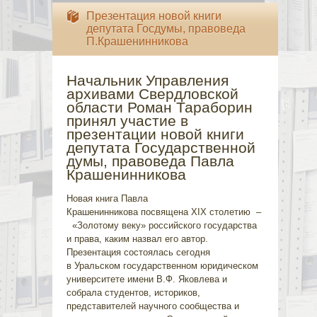
Презентация новой книги
депутата Госдумы, правоведа
П.Крашенинникова
Начальник Управления
архивами Свердловской
области Роман Тараборин
принял участие в
презентации новой книги
депутата Государственной
думы, правоведа Павла
Крашенинникова
Новая книга Павла
Крашенинникова посвящена XIX столетию –
«Золотому веку» российского государства
и права, каким назвал его автор.
Презентация состоялась сегодня
в Уральском государственном юридическом
университете имени В.Ф. Яковлева и
собрала студентов, историков,
представителей научного сообщества и