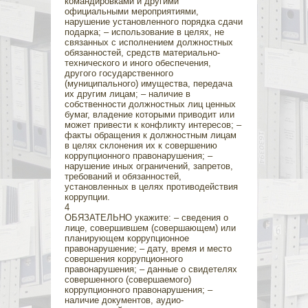
командировками и другими
официальными мероприятиями,
нарушение установленного порядка сдачи
подарка; – использование в целях, не
связанных с исполнением должностных
обязанностей, средств материально-
технического и иного обеспечения,
другого государственного
(муниципального) имущества, передача
их другим лицам; – наличие в
собственности должностных лиц ценных
бумаг, владение которыми приводит или
может привести к конфликту интересов; –
факты обращения к должностным лицам
в целях склонения их к совершению
коррупционного правонарушения; –
нарушение иных ограничений, запретов,
требований и обязанностей,
установленных в целях противодействия
коррупции.
4
ОБЯЗАТЕЛЬНО укажите: – сведения о
лице, совершившем (совершающем) или
планирующем коррупционное
правонарушение; – дату, время и место
совершения коррупционного
правонарушения; – данные о свидетелях
совершенного (совершаемого)
коррупционного правонарушения; –
наличие документов, аудио-