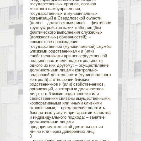
государственных органов, органов
местного самоуправления,
государственных и муниципальных
организаций в Свердловской области
(далее – должностные лица): – фиктивное
трудоустройство каких-либо лиц (без
фактического выполнения служебных
(должностных) обязанностей); –
совместное прохождение
государственной (муниципальной) службы
близкими родственниками и (или)
свойственниками при непосредственной
подчиненности или подконтрольности
одного из них другому; – осуществление
должностными лицами контрольно-
надзорной деятельности (муниципального
контроля) в отношении близких
родственников и (или) свойственников,
организаций, с которыми должностное
лицо, его близкие родственники или
свойственники связаны имущественными,
корпоративными или иными близкими
отношениями; – предложение оплатить
бесплатные услуги при гарантии качества
и индивидуального подхода; – занятие
должностными лицами
предпринимательской деятельностью
лично или через доверенных лиц;
3
– незаконное участие должностных лиц в