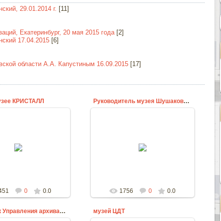
кий, 29.01.2014 г.
[11]
ций, Екатеринбург, 20 мая 2015 года
[2]
ский 17.04.2015
[6]
ской области А.А. Капустиным 16.09.2015
[17]
узее КРИСТАЛЛ
Руководитель музея Шушакова Л.В. и А.А.Капустин
23.09.2015
23.09.2015
ziprar
ziprar
451
0
0.0
1756
0
0.0
Начальник Управления архивами А.А.Капустин и руков
музей ЦДТ