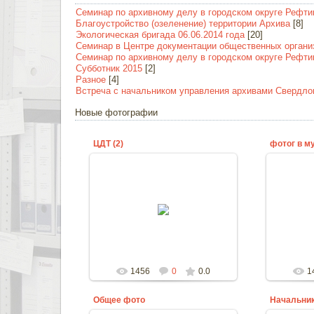
Семинар по архивному делу в городском округе Рефтинс
Благоустройство (озеленение) территории Архива
[8]
Экологическая бригада 06.06.2014 года
[20]
Семинар в Центре документации общественных организа
Семинар по архивному делу в городском округе Рефтин
Субботник 2015
[2]
Разное
[4]
Встреча с начальником управления архивами Свердлов
Новые фотографии
ЦДТ (2)
фотог в м
23.09.2015
ziprar
1456
0
0.0
1
Общее фото