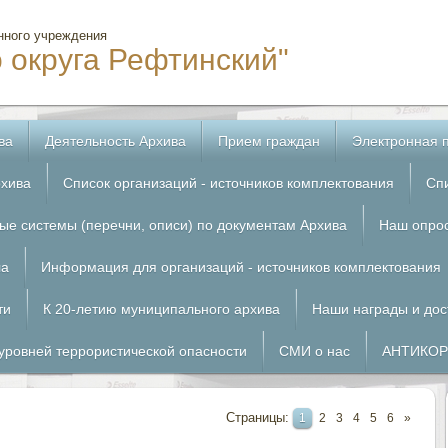
нного учреждения
о округа Рефтинский"
ва
Деятельность Архива
Прием граждан
Электронная 
рхива
Список организаций - источников комплектования
Сп
е системы (перечни, описи) по документам Архива
Наш опро
ла
Информация для организаций - источников комплектования
ти
К 20-летию муниципального архива
Наши награды и до
уровней террористической опасности
СМИ о нас
АНТИКО
Страницы
:
1
2
3
4
5
6
»