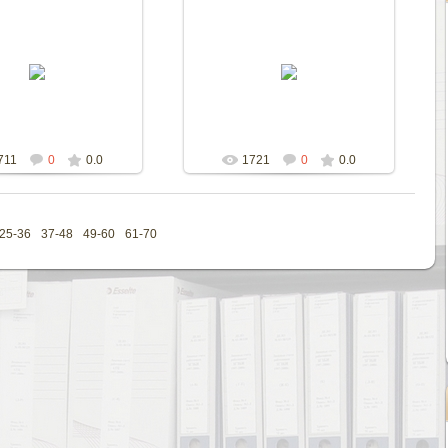
23.09.2015
23.09.2015
ziprar
ziprar
711
0
0.0
1721
0
0.0
25-36
37-48
49-60
61-70