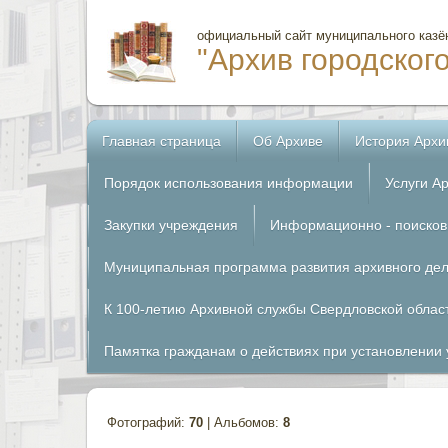
официальный сайт муниципального казё
"Архив городског
Главная страница
Об Архиве
История Архи
Порядок использования информации
Услуги А
Закупки учреждения
Информационно - поисковы
Муниципальная программа развития архивного де
К 100-летию Архивной службы Свердловской облас
Памятка гражданам о действиях при установлении 
Фотографий:
70
| Альбомов:
8