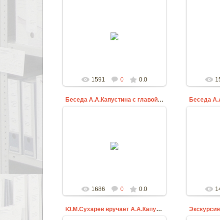
23.09.2015
ziprar
1591
0
0.0
1
Беседа А.А.Капустина с главой городского округа
23.09.2015
ziprar
1686
0
0.0
1
Ю.М.Сухарев вручает А.А.Капустину Сборник статей
Экскурсия