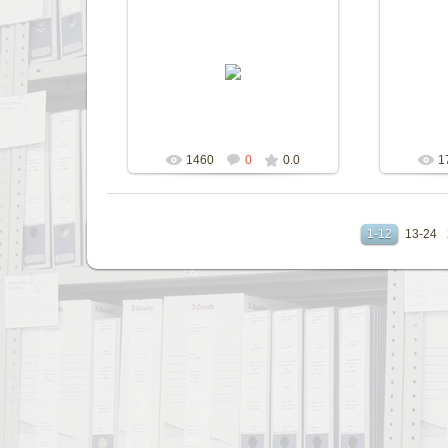
23.09.2015
ziprar
1460
0
0.0
1
1-12
13-24