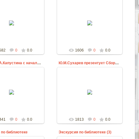
23.09.2015
23.09.2015
ziprar
ziprar
582
0
0.0
1606
0
0.0
Беседа А.А.Капустина с начальником фин.отдела В.Ш
Ю.М.Сухарев презентует Сборник статей родоведов
23.09.2015
23.09.2015
ziprar
ziprar
441
0
0.0
1813
0
0.0
 по библиотеке
Экскурсия по библиотеке (3)